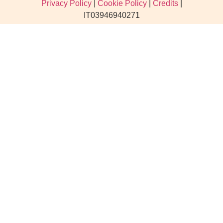
Privacy Policy
|
Cookie Policy
|
Credits
|
IT03946940271