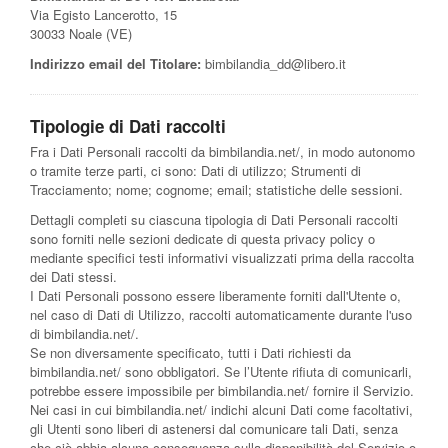
Via Egisto Lancerotto, 15
30033 Noale (VE)
Indirizzo email del Titolare:
bimbilandia_dd@libero.it
Tipologie di Dati raccolti
Fra i Dati Personali raccolti da bimbilandia.net/, in modo autonomo
o tramite terze parti, ci sono: Dati di utilizzo; Strumenti di
Tracciamento; nome; cognome; email; statistiche delle sessioni.
Dettagli completi su ciascuna tipologia di Dati Personali raccolti
sono forniti nelle sezioni dedicate di questa privacy policy o
mediante specifici testi informativi visualizzati prima della raccolta
dei Dati stessi.
I Dati Personali possono essere liberamente forniti dall'Utente o,
nel caso di Dati di Utilizzo, raccolti automaticamente durante l'uso
di bimbilandia.net/.
Se non diversamente specificato, tutti i Dati richiesti da
bimbilandia.net/ sono obbligatori. Se l’Utente rifiuta di comunicarli,
potrebbe essere impossibile per bimbilandia.net/ fornire il Servizio.
Nei casi in cui bimbilandia.net/ indichi alcuni Dati come facoltativi,
gli Utenti sono liberi di astenersi dal comunicare tali Dati, senza
che ciò abbia alcuna conseguenza sulla disponibilità del Servizio o